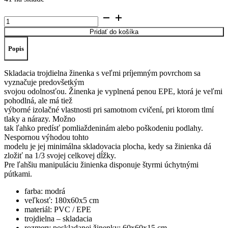
množstvo
Skladacia
Pridať do košíka
trojdielna
žinenka
Popis
-
180
x
Skladacia trojdielna žinenka s veľmi príjemným povrchom sa
60
vyznačuje predovšetkým
x
svojou odolnosťou. Žinenka je vyplnená penou EPE, ktorá je veľmi
5cm
pohodlná, ale má tiež
-
výborné izolačné vlastnosti pri samotnom cvičení, pri ktorom tlmí
Modrá
tlaky a nárazy. Možno
tak ľahko predísť pomliaždeninám alebo poškodeniu podlahy.
Nespornou výhodou tohto
modelu je jej minimálna skladovacia plocha, kedy sa žinienka dá
zložiť na 1/3 svojej celkovej dĺžky.
Pre ľahšiu manipuláciu žinienka disponuje štyrmi úchytnými
pútkami.
farba: modrá
veľkosť: 180x60x5 cm
materiál: PVC / EPE
trojdielna – skladacia
rozmery poskladanej žinenky: 60x60x15 cm