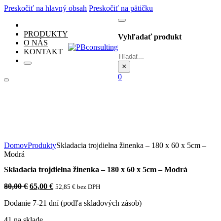
Preskočiť na hlavný obsah
Preskočiť na pätičku
PRODUKTY
Vyhľadať produkt
O NÁS
KONTAKT
Hľadať
×
0
Domov
Produkty
Skladacia trojdielna žinenka – 180 x 60 x 5cm –
Modrá
Skladacia trojdielna žinenka – 180 x 60 x 5cm – Modrá
Pôvodná
Aktuálna
80,00
€
65,00
€
52,85
€
bez DPH
cena
cena
Dodanie 7-21 dní (podľa skladových zásob)
bola:
je:
80,00 €.
65,00 €.
41 na sklade