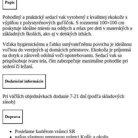
Popis
lopta
ČERVENO-
BIELA
Pohodlný a praktický sedací vak vyrobený z kvalitnej ekokože s
100x100cm
výplňou z polystyrénových guľôčok. S rozmermi 100×100 cm
poskytuje ideálne miesto na oddych a relax pre deti v materských a
základných školách, ako aj v detských izbách.
Vďaka hygienickému a ľahko umývateľnému povrchu je ideálnou
voľbou do verejných aj domácich priestorov. Ekokoža je príjemná
na dotyk a zároveň odolná voči opotrebovaniu. Sedací vak sa
prispôsobuje tvaru tela, čím zabezpečuje maximálne pohodlie pri
sedení či ležaní.
Dodatočné informácie
Pri väčších objednávkach dodanie 7-21 dní (podľa skladových
zásob)
Doprava
Posielame kuriérom vrámci SR
našou vlastnou prepravou vrámci Košíc a okolia