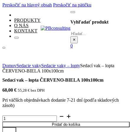
Preskočiť na hlavný obsah
Preskočiť na pätičku
PRODUKTY
Vyhľadať produkt
O NÁS
KONTAKT
Hľadať
×
0
Domov
Sedacie vaky
Sedacie vaky – lopty
Sedací vak – lopta
ČERVENO-BIELA 100x100cm
Sedací vak – lopta ČERVENO-BIELA 100x100cm
68,00
€
55,28
€
bez DPH
Pri väčších objednávkach dodanie 7-21 dní (podľa skladových
zásob)
množstvo
Sedací
Pridať do košíka
vak
-